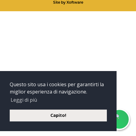
Site by
Xoftware
Questo sito usa i cookies per garantirti la
miglior esperienza di navigazione.
Leggi di più
Capito!
Hai
Co