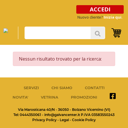
ACCEDI
Nuovo cliente?
Inizia qui.
Nessun risultato trovato per la ricerca:
SERVIZI
CHI SIAMO
CONTATTI
NOVITA'
VETRINA
PROMOZIONI
Via Marosticana 40/N - 36050 - Bolzano Vicentino (VI)
Tel: 0444350061 -
info@galvancenter.it
P.IVA 03583550243
Privacy Policy
-
Legal
-
Cookie Policy